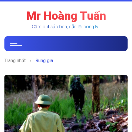
Mr Hoàng Tuấn
Cầm bút sắc bén, dẫn lối công lý !
Trang nhất
Rung gia