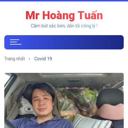
Mr Hoàng Tuấn
Cầm bút sắc bén, dẫn lối công lý !
Trang nhất
Covid 19