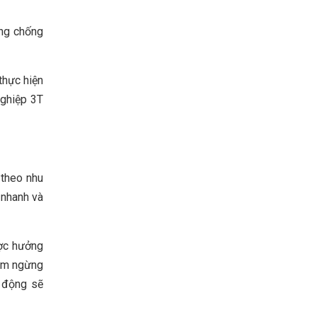
òng chống
thực hiện
nghiệp 3T
 theo nhu
 nhanh và
ược hưởng
tạm ngừng
t động sẽ