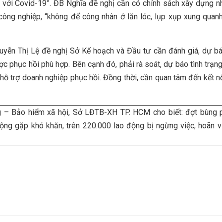
 với Covid-19”. ĐB Nghĩa đề nghị cần có chính sách xây dựng nh
công nghiệp, “không để công nhân ở lăn lóc, lụp xụp xung quan
uyễn Thị Lệ đề nghị Sở Kế hoạch và Đầu tư cần đánh giá, dự bá
ược phục hồi phù hợp. Bên cạnh đó, phải rà soát, dự báo tình trạn
ỗ trợ doanh nghiệp phục hồi. Đồng thời, cần quan tâm đến kết n
 – Bảo hiểm xã hội, Sở LĐTB-XH TP. HCM cho biết: đợt bùng p
động gặp khó khăn, trên 220.000 lao động bị ngừng việc, hoãn vi