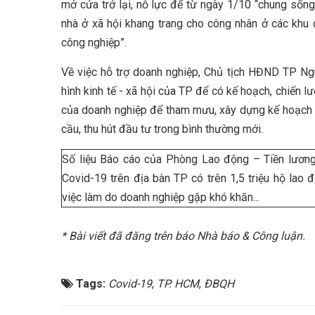
mở cửa trở lại, nỗ lực để từ ngày 1/10 “chung sống
nhà ở xã hội khang trang cho công nhân ở các khu 
công nghiệp”.
Về việc hỗ trợ doanh nghiệp, Chủ tịch HĐND TP Ng
hình kinh tế - xã hội của TP để có kế hoạch, chiến l
của doanh nghiệp để tham mưu, xây dựng kế hoạch h
cầu, thu hút đầu tư trong bình thường mới.
Số liệu Báo cáo của Phòng Lao động – Tiền lương
Covid-19 trên địa bàn TP có trên 1,5 triệu hộ lao 
việc làm do doanh nghiệp gặp khó khăn...
* Bài viết đã đăng trên báo Nhà báo & Công luận.
Tags:
Covid-19
,
TP. HCM
,
ĐBQH