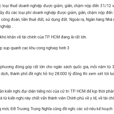
ác loại thuế doanh nghiệp được giảm, giãn, chậm nộp đến 31/12 và
 đầy đủ các loại phí doanh nghiệp được giảm, giãn, chậm nộp đến
i, công đoàn, tiền thuê đất, sử dụng đất. Ngoài ra, Ngân hàng Nhà
 nghiệp…
hó khăn về tài chính của TP. HCM đang là rất lớn.
phương đóng góp rất lớn cho ngân sách quốc gia, mỗi năm từ 
ịch, thành phố đề nghị hỗ trợ 28.000 tỷ đồng thì xem xét tới lu
kiến nghị đại diện tiếng nói của cử tri TP. HCM để kịp thời phả
à từ kiến nghị này chất vấn thành viên Chính phủ về y tế, về tài ch
g mới, ĐB Trương Trọng Nghĩa cũng đề nghị các sở nêu kế hoạch 