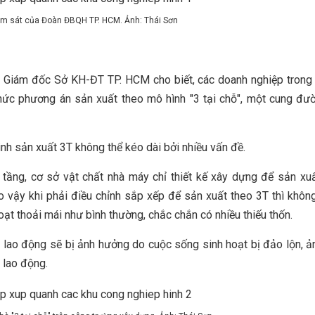
ám sát của Đoàn ĐBQH TP. HCM. Ảnh: Thái Sơn
ó Giám đốc Sở KH-ĐT TP. HCM cho biết, các doanh nghiệp trong 
hức phương án sản xuất theo mô hình "3 tại chỗ", một cung đư
nh sản xuất 3T không thể kéo dài bởi nhiều vấn đề.
tầng, cơ sở vật chất nhà máy chỉ thiết kế xây dựng để sản xuấ
 vậy khi phải điều chỉnh sắp xếp để sản xuất theo 3T thì khôn
ạt thoải mái như bình thường, chắc chắn có nhiều thiếu thốn.
i lao động sẽ bị ảnh hưởng do cuộc sống sinh hoạt bị đảo lộn, 
 lao động.