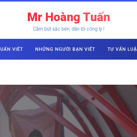
Mr Hoàng Tuấn
Cầm bút sắc bén, dẫn lối công lý !
UẤN VIẾT
NHỮNG NGƯỜI BẠN VIẾT
TƯ VẤN LU