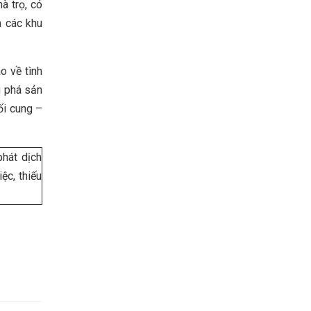
à trọ, có
h các khu
o về tình
g phá sản
ối cung –
hát dịch
ệc, thiếu