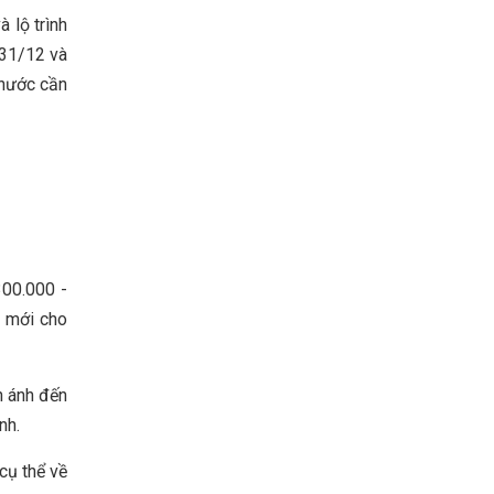
 lộ trình
 31/12 và
 nước cần
300.000 -
i mới cho
n ánh đến
ính.
cụ thể về