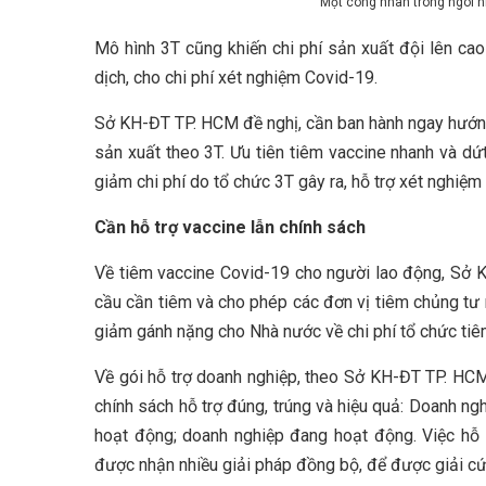
Một công nhân trong ngôi nh
Mô hình 3T cũng khiến chi phí sản xuất đội lên ca
dịch, cho chi phí xét nghiệm Covid-19.
Sở KH-ĐT TP. HCM đề nghị, cần ban hành ngay hướng d
sản xuất theo 3T. Ưu tiên tiêm vaccine nhanh và dứ
giảm chi phí do tổ chức 3T gây ra, hỗ trợ xét nghiệ
Cần hỗ trợ vaccine lẫn chính sách
Về tiêm vaccine Covid-19 cho người lao động, Sở 
cầu cần tiêm và cho phép các đơn vị tiêm chủng tư 
giảm gánh nặng cho Nhà nước về chi phí tổ chức tiê
Về gói hỗ trợ doanh nghiệp, theo Sở KH-ĐT TP. HC
chính sách hỗ trợ đúng, trúng và hiệu quả: Doanh n
hoạt động; doanh nghiệp đang hoạt động. Việc hỗ
được nhận nhiều giải pháp đồng bộ, để được giải cứ