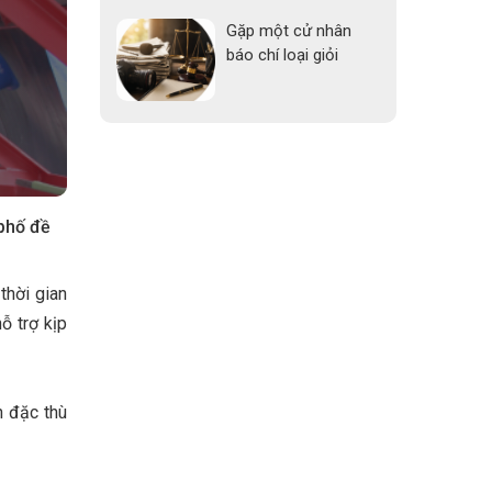
Gặp một cử nhân
báo chí loại giỏi
 phố đề
thời gian
ỗ trợ kịp
h đặc thù