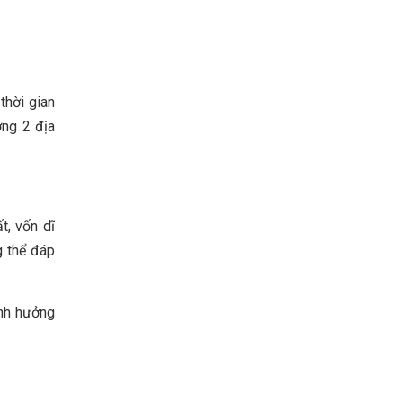
thời gian
ờng 2 địa
t, vốn dĩ
g thể đáp
ảnh hưởng