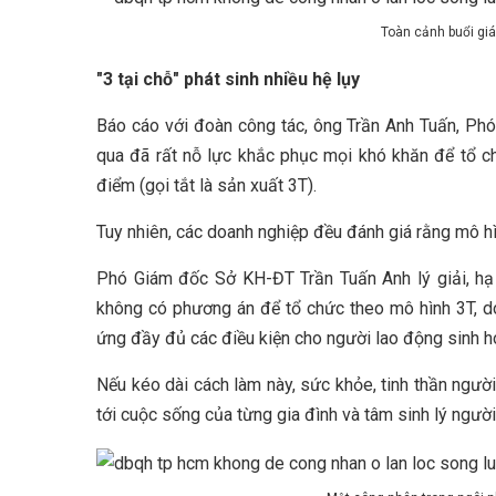
Toàn cảnh buổi gi
"3 tại chỗ" phát sinh nhiều hệ lụy
Báo cáo với đoàn công tác, ông Trần Anh Tuấn, Ph
qua đã rất nỗ lực khắc phục mọi khó khăn để tổ c
điểm (gọi tắt là sản xuất 3T).
Tuy nhiên, các doanh nghiệp đều đánh giá rằng mô hì
Phó Giám đốc Sở KH-ĐT Trần Tuấn Anh lý giải, hạ 
không có phương án để tổ chức theo mô hình 3T, do
ứng đầy đủ các điều kiện cho người lao động sinh ho
Nếu kéo dài cách làm này, sức khỏe, tinh thần ngườ
tới cuộc sống của từng gia đình và tâm sinh lý người