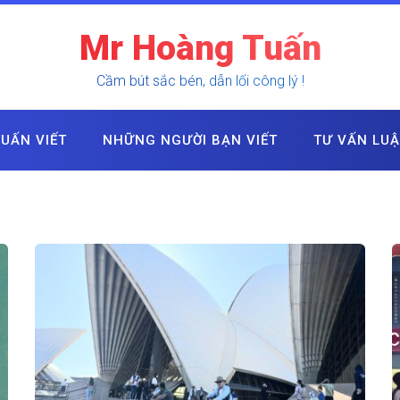
Mr Hoàng Tuấn
Cầm bút sắc bén, dẫn lối công lý !
UẤN VIẾT
NHỮNG NGƯỜI BẠN VIẾT
TƯ VẤN LU