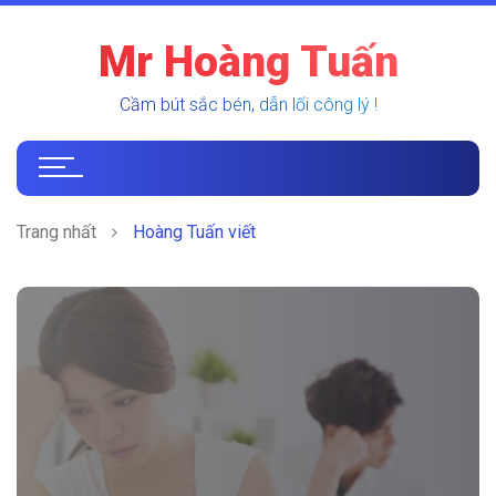
Mr Hoàng Tuấn
Cầm bút sắc bén, dẫn lối công lý !
Trang nhất
Hoàng Tuấn viết