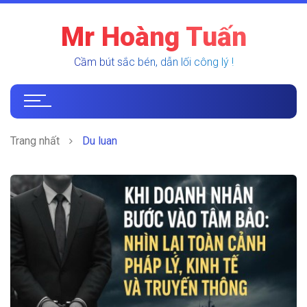
Mr Hoàng Tuấn
Cầm bút sắc bén, dẫn lối công lý !
Trang nhất
Du luan