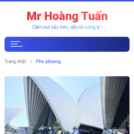
Mr Hoàng Tuấn
Cầm bút sắc bén, dẫn lối công lý !
Trang nhất
Pho phuong