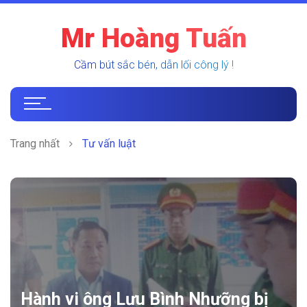
Mr Hoàng Tuấn
Cầm bút sắc bén, dẫn lối công lý !
Trang nhất
Tư vấn luật
Hành vi ông Lưu Bình Nhưỡng bị