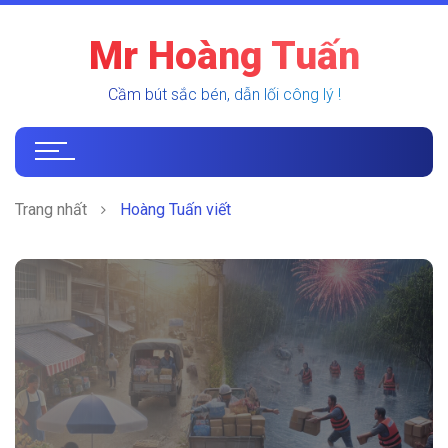
Mr Hoàng Tuấn
Cầm bút sắc bén, dẫn lối công lý !
Trang nhất
Hoàng Tuấn viết