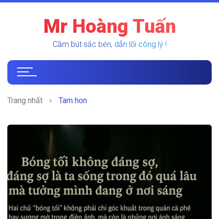
Mr Hoàng Tuấn
Cầm bút sắc bén, dẫn lối công lý !
Trang nhất
Tam hon