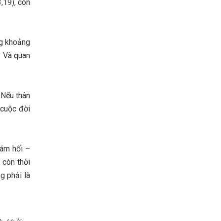
,19), con
ng khoảng
? Và quan
 Nếu thân
g cuộc đời
Sám hối –
 còn thời
g phải là