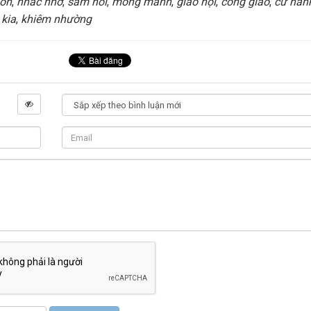
hồn
,
nhắc nhở
,
sám hối
,
mong manh
,
giáo hội
,
công giáo
,
cử hàn
 kia
,
khiêm nhường