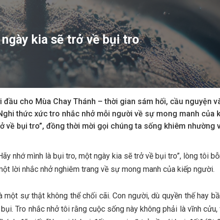
ngày kia sẽ trở về bụi tro
ởi đầu cho Mùa Chay Thánh – thời gian sám hối, cầu nguyện v
 Nghi thức xức tro nhắc nhở mỗi người về sự mong manh của k
rở về bụi tro”, đồng thời mời gọi chúng ta sống khiêm nhường v
Hãy nhớ mình là bụi tro, một ngày kia sẽ trở về bụi tro”, lòng tôi 
một lời nhắc nhở nghiêm trang về sự mong manh của kiếp người.
là một sự thật không thể chối cãi. Con người, dù quyền thế hay bầ
 bụi. Tro nhắc nhở tôi rằng cuộc sống này không phải là vĩnh cửu,