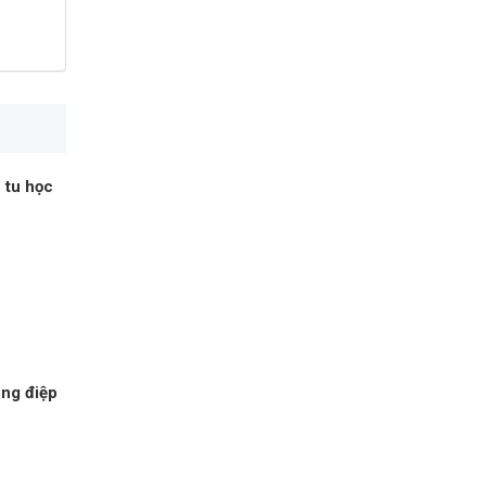
 tu học
ông điệp