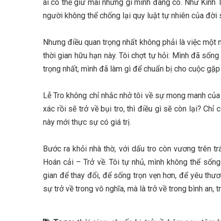
ai có thể giữ mãi những gì mình đang có. Như Kinh Th
người không thể chống lại quy luật tự nhiên của đời số
Nhưng điều quan trọng nhất không phải là việc một n
thời gian hữu hạn này. Tôi chợt tự hỏi: Mình đã số
trọng nhất, mình đã làm gì để chuẩn bị cho cuộc gặ
Lễ Tro không chỉ nhắc nhở tôi về sự mong manh của 
xác rồi sẽ trở về bụi tro, thì điều gì sẽ còn lại? Ch
này mới thực sự có giá trị.
Bước ra khỏi nhà thờ, với dấu tro còn vương trên t
Hoán cải – Trở về. Tôi tự nhủ, mình không thể sống 
gian để thay đổi, để sống trọn vẹn hơn, để yêu thươ
sự trở về trong vô nghĩa, mà là trở về trong bình an,