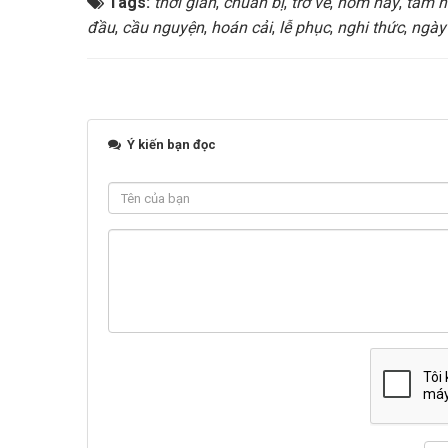
Tags:
thời gian
,
chuẩn bị
,
trở về
,
hôm nay
,
tâm 
đầu
,
cầu nguyện
,
hoán cải
,
lễ phục
,
nghi thức
,
ngày
Ý kiến bạn đọc