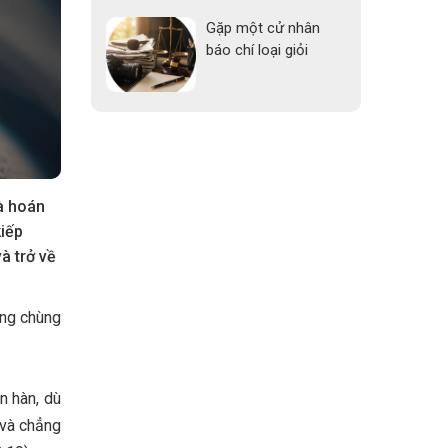
Gặp một cử nhân
báo chí loại giỏi
à hoán
iếp
à trở về
bỗng chùng
n hàn, dù
 và chẳng