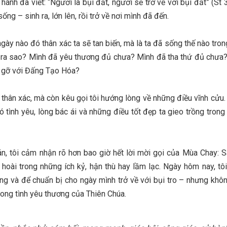
ánh đã viết: “Ngươi là bụi đất, ngươi sẽ trở về với bụi đất” (St 3
ng – sinh ra, lớn lên, rồi trở về nơi mình đã đến.
gày nào đó thân xác ta sẽ tan biến, mà là ta đã sống thế nào tro
ng ra sao? Mình đã yêu thương đủ chưa? Mình đã tha thứ đủ chưa
p gỡ với Đấng Tạo Hóa?
thân xác, mà còn kêu gọi tôi hướng lòng về những điều vĩnh cửu.
ỉ có tình yêu, lòng bác ái và những điều tốt đẹp ta gieo trồng tron
rán, tôi cảm nhận rõ hơn bao giờ hết lời mời gọi của Mùa Chay: 
hoài trong những ích kỷ, hận thù hay lầm lạc. Ngày hôm nay, tôi
ng và để chuẩn bị cho ngày mình trở về với bụi tro – nhưng khôn
 trong tình yêu thương của Thiên Chúa.