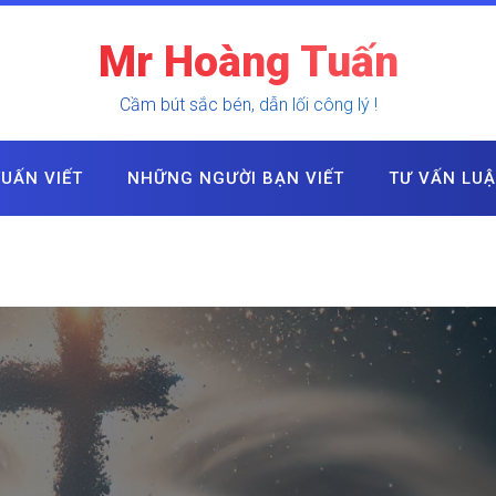
Mr Hoàng Tuấn
Cầm bút sắc bén, dẫn lối công lý !
UẤN VIẾT
NHỮNG NGƯỜI BẠN VIẾT
TƯ VẤN LU