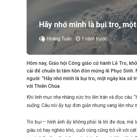
Hãy nhớ mình là bụi tro, một 
Hoàng Tuấn
1 năm trước
Hôm nay, Giáo hội Công giáo cử hành Lễ Tro, kh
cải để chuẩn bị tâm hồn đón mừng lễ Phục Sinh.
người: “Hãy nhớ mình là bụi tro, một ngày kia sẽ t
với Thiên Chúa.
Khi linh mục nhẹ nhàng xức tro lên trán và đọc câu: “
xuống. Câu nói ấy tuy đơn giản nhưng vang lên như 
Tro bụi – hình ảnh ấy không phải là lời đe dọa, mà 
giàu có hay nghèo khó, cuối cùng cũng trở về với cát