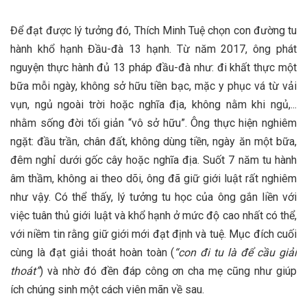
Để đạt được lý tưởng đó, Thích Minh Tuệ chọn con đường tu
hành khổ hạnh Đầu-đà 13 hạnh. Từ năm 2017, ông phát
nguyện thực hành đủ 13 pháp đầu-đà như: đi khất thực một
bữa mỗi ngày, không sở hữu tiền bạc, mặc y phục vá từ vải
vụn, ngủ ngoài trời hoặc nghĩa địa, không nằm khi ngủ,...
nhằm sống đời tối giản “vô sở hữu”​. Ông thực hiện nghiêm
ngặt: đầu trần, chân đất, không dùng tiền, ngày ăn một bữa,
đêm nghỉ dưới gốc cây hoặc nghĩa địa​. Suốt 7 năm tu hành
âm thầm, không ai theo dõi, ông đã giữ giới luật rất nghiêm
như vậy​. Có thể thấy, lý tưởng tu học của ông gắn liền với
việc tuân thủ giới luật và khổ hạnh ở mức độ cao nhất có thể,
với niềm tin rằng giữ giới mới đạt định và tuệ​. Mục đích cuối
cùng là đạt giải thoát hoàn toàn (
“con đi tu là để cầu giải
thoát”
​) và nhờ đó đền đáp công ơn cha mẹ cũng như giúp
ích chúng sinh một cách viên mãn về sau​.