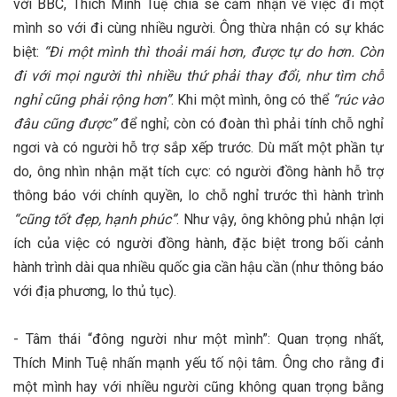
với BBC, Thích Minh Tuệ chia sẻ cảm nhận về việc đi một
mình so với đi cùng nhiều người. Ông thừa nhận có sự khác
biệt:
“Đi một mình thì thoải mái hơn, được tự do hơn. Còn
đi với mọi người thì nhiều thứ phải thay đổi, như tìm chỗ
nghỉ cũng phải rộng hơn”
​. Khi một mình, ông có thể
“rúc vào
đâu cũng được”
để nghỉ; còn có đoàn thì phải tính chỗ nghỉ
ngơi và có người hỗ trợ sắp xếp trước​. Dù mất một phần tự
do, ông nhìn nhận mặt tích cực: có người đồng hành hỗ trợ
thông báo với chính quyền, lo chỗ nghỉ trước thì hành trình
“cũng tốt đẹp, hạnh phúc”
​. Như vậy, ông không phủ nhận lợi
ích của việc có người đồng hành, đặc biệt trong bối cảnh
hành trình dài qua nhiều quốc gia cần hậu cần (như thông báo
với địa phương, lo thủ tục).
- Tâm thái “đông người như một mình”: Quan trọng nhất,
Thích Minh Tuệ nhấn mạnh yếu tố nội tâm. Ông cho rằng đi
một mình hay với nhiều người cũng không quan trọng bằng