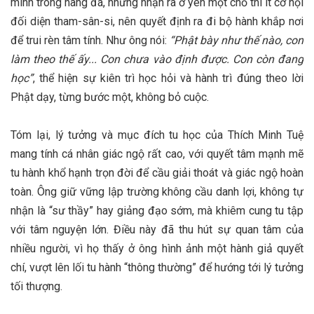
mình trong hang đá, nhưng nhận ra ở yên một chỗ thì ít cơ hội
đối diện tham-sân-si, nên quyết định ra đi bộ hành khắp nơi
để trui rèn tâm tính​. Như ông nói:
“Phật bày như thế nào, con
làm theo thế ấy... Con chưa vào định được. Con còn đang
học”​
, thể hiện sự kiên trì học hỏi và hành trì đúng theo lời
Phật dạy, từng bước một, không bỏ cuộc.
Tóm lại, lý tưởng và mục đích tu học của Thích Minh Tuệ
mang tính cá nhân giác ngộ rất cao, với quyết tâm mạnh mẽ
tu hành khổ hạnh trọn đời để cầu giải thoát và giác ngộ hoàn
toàn. Ông giữ vững lập trường không cầu danh lợi, không tự
nhận là “sư thầy” hay giảng đạo sớm, mà khiêm cung tu tập
với tâm nguyện lớn. Điều này đã thu hút sự quan tâm của
nhiều người, vì họ thấy ở ông hình ảnh một hành giả quyết
chí, vượt lên lối tu hành “thông thường” để hướng tới lý tưởng
tối thượng​.