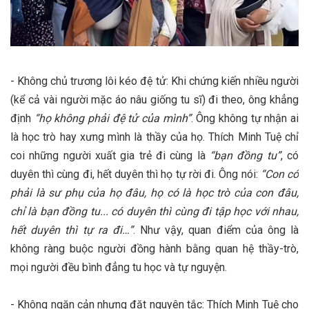
- Không chủ trương lôi kéo đệ tử: Khi chứng kiến nhiều người
(kể cả vài người mặc áo nâu giống tu sĩ) đi theo, ông khẳng
định
“họ không phải đệ tử của mình”​
. Ông không tự nhận ai
là học trò hay xưng mình là thầy của họ. Thích Minh Tuệ chỉ
coi những người xuất gia trẻ đi cùng là
“bạn đồng tu”
, có
duyên thì cùng đi, hết duyên thì họ tự rời đi​. Ông nói:
“Con có
phải là sư phụ của họ đâu, họ có là học trò của con đâu,
chỉ là bạn đồng tu... có duyên thì cùng đi tập học với nhau,
hết duyên thì tự ra đi…”
​. Như vậy, quan điểm của ông là
không ràng buộc người đồng hành bằng quan hệ thầy-trò,
mọi người đều bình đẳng tu học và tự nguyện.
- Không ngăn cản nhưng đặt nguyên tắc: Thích Minh Tuệ cho