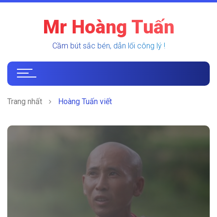
Mr Hoàng Tuấn
Cầm bút sắc bén, dẫn lối công lý !
Trang nhất
Hoàng Tuấn viết