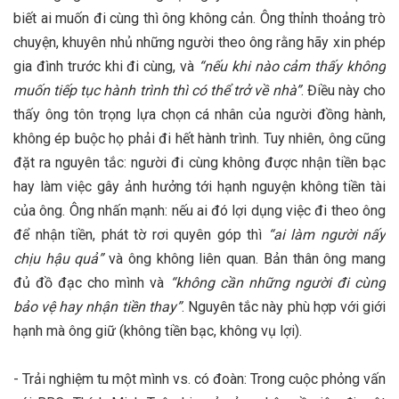
biết ai muốn đi cùng thì ông không cản​. Ông thỉnh thoảng trò
chuyện, khuyên nhủ những người theo ông rằng hãy xin phép
gia đình trước khi đi cùng, và
“nếu khi nào cảm thấy không
muốn tiếp tục hành trình thì có thể trở về nhà”​
. Điều này cho
thấy ông tôn trọng lựa chọn cá nhân của người đồng hành,
không ép buộc họ phải đi hết hành trình. Tuy nhiên, ông cũng
đặt ra nguyên tắc: người đi cùng không được nhận tiền bạc
hay làm việc gây ảnh hưởng tới hạnh nguyện không tiền tài
của ông. Ông nhấn mạnh: nếu ai đó lợi dụng việc đi theo ông
để nhận tiền, phát tờ rơi quyên góp thì
“ai làm người nấy
chịu hậu quả”
và ông không liên quan​. Bản thân ông mang
đủ đồ đạc cho mình và
“không cần những người đi cùng
bảo vệ hay nhận tiền thay”
​. Nguyên tắc này phù hợp với giới
hạnh mà ông giữ (không tiền bạc, không vụ lợi).
- Trải nghiệm tu một mình vs. có đoàn: Trong cuộc phỏng vấn