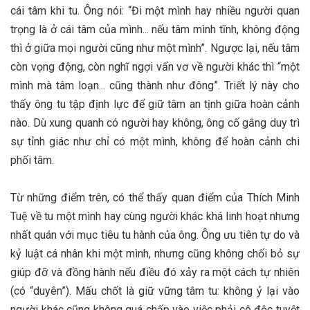
cái tâm khi tu. Ông nói: “Đi một mình hay nhiều người quan
trọng là ở cái tâm của mình... nếu tâm mình tĩnh, không động
thì ở giữa mọi người cũng như một mình”​. Ngược lại, nếu tâm
còn vọng động, còn nghĩ ngợi vẩn vơ về người khác thì “một
mình mà tâm loạn... cũng thành như đông”​. Triết lý này cho
thấy ông tu tập định lực để giữ tâm an tịnh giữa hoàn cảnh
nào. Dù xung quanh có người hay không, ông cố gắng duy trì
sự tỉnh giác như chỉ có một mình, không để hoàn cảnh chi
phối tâm.
Từ những điểm trên, có thể thấy quan điểm của Thích Minh
Tuệ về tu một mình hay cùng người khác khá linh hoạt nhưng
nhất quán với mục tiêu tu hành của ông. Ông ưu tiên tự do và
kỷ luật cá nhân khi một mình, nhưng cũng không chối bỏ sự
giúp đỡ và đồng hành nếu điều đó xảy ra một cách tự nhiên
(có “duyên”). Mấu chốt là giữ vững tâm tu: không ỷ lại vào
người khác cũng không quá chấp vào việc phải cô độc tuyệt