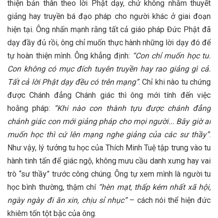
thiện bản thân theo lời Phật dạy, chứ không nhằm thuyết
giảng hay truyền bá đạo pháp cho người khác ở giai đoạn
hiện tại. Ông nhấn mạnh rằng tất cả giáo pháp Đức Phật đã
dạy đầy đủ rồi, ông chỉ muốn thực hành những lời dạy đó để
tự hoàn thiện mình​. Ông khẳng định:
“Con chỉ muốn học tu.
Con không có mục đích tuyên truyền hay rao giảng gì cả.
Tất cả lời Phật dạy đều có trên mạng”
​. Chỉ khi nào tu chứng
được Chánh đẳng Chánh giác thì ông mới tính đến việc
hoằng pháp:
“Khi nào con thành tựu được chánh đẳng
chánh giác con mới giảng pháp cho mọi người... Bây giờ ai
muốn học thì cứ lên mạng nghe giảng của các sư thầy”
.
Như vậy, lý tưởng tu học của Thích Minh Tuệ tập trung vào tu
hành tinh tấn để giác ngộ, không mưu cầu danh xưng hay vai
trò “sư thầy” trước công chúng. Ông tự xem mình là người tu
học bình thường, thậm chí
“hèn mạt, thấp kém nhất xã hội,
ngày ngày đi ăn xin, chịu sỉ nhục”
​ – cách nói thể hiện đức
khiêm tốn tột bậc của ông.