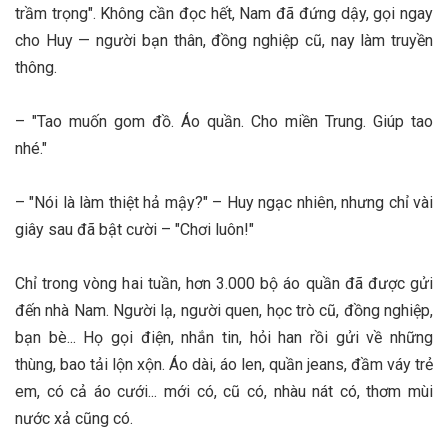
trầm trọng". Không cần đọc hết, Nam đã đứng dậy, gọi ngay
cho Huy — người bạn thân, đồng nghiệp cũ, nay làm truyền
thông.
– "Tao muốn gom đồ. Áo quần. Cho miền Trung. Giúp tao
nhé."
– "Nói là làm thiệt hả mậy?" – Huy ngạc nhiên, nhưng chỉ vài
giây sau đã bật cười – "Chơi luôn!"
Chỉ trong vòng hai tuần, hơn 3.000 bộ áo quần đã được gửi
đến nhà Nam. Người lạ, người quen, học trò cũ, đồng nghiệp,
bạn bè... Họ gọi điện, nhắn tin, hỏi han rồi gửi về những
thùng, bao tải lộn xộn. Áo dài, áo len, quần jeans, đầm váy trẻ
em, có cả áo cưới... mới có, cũ có, nhàu nát có, thơm mùi
nước xả cũng có.