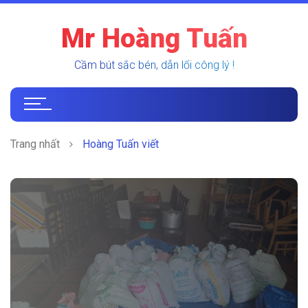
Mr Hoàng Tuấn
Cầm bút sắc bén, dẫn lối công lý !
Trang nhất
Hoàng Tuấn viết