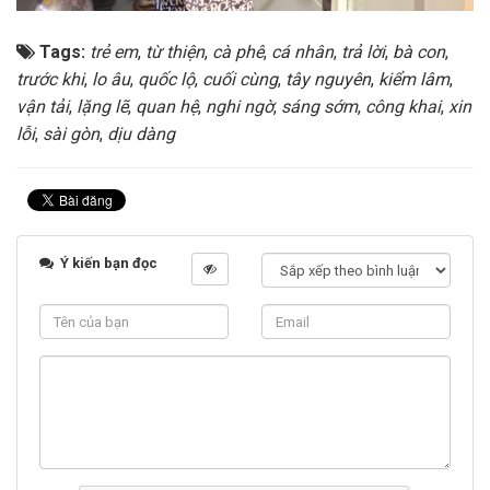
Tags:
trẻ em
,
từ thiện
,
cà phê
,
cá nhân
,
trả lời
,
bà con
,
trước khi
,
lo âu
,
quốc lộ
,
cuối cùng
,
tây nguyên
,
kiểm lâm
,
vận tải
,
lặng lẽ
,
quan hệ
,
nghi ngờ
,
sáng sớm
,
công khai
,
xin
lỗi
,
sài gòn
,
dịu dàng
Ý kiến bạn đọc