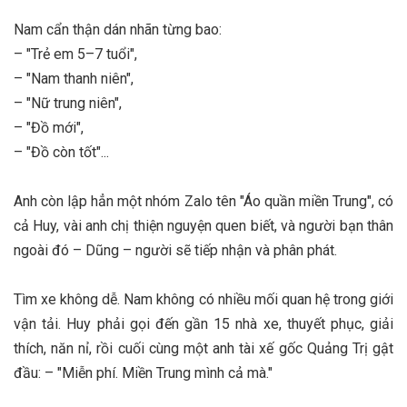
Nam cẩn thận dán nhãn từng bao:
– "Trẻ em 5–7 tuổi",
– "Nam thanh niên",
– "Nữ trung niên",
– "Đồ mới",
– "Đồ còn tốt"...
Anh còn lập hẳn một nhóm Zalo tên "Áo quần miền Trung", có
cả Huy, vài anh chị thiện nguyện quen biết, và người bạn thân
ngoài đó – Dũng – người sẽ tiếp nhận và phân phát.
Tìm xe không dễ. Nam không có nhiều mối quan hệ trong giới
vận tải. Huy phải gọi đến gần 15 nhà xe, thuyết phục, giải
thích, năn nỉ, rồi cuối cùng một anh tài xế gốc Quảng Trị gật
đầu: – "Miễn phí. Miền Trung mình cả mà."