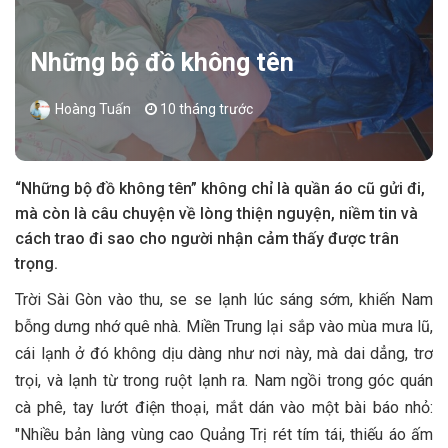
Những bộ đồ không tên
Hoàng Tuấn
10 tháng trước
“Những bộ đồ không tên” không chỉ là quần áo cũ gửi đi,
mà còn là câu chuyện về lòng thiện nguyện, niềm tin và
cách trao đi sao cho người nhận cảm thấy được trân
trọng.
Trời Sài Gòn vào thu, se se lạnh lúc sáng sớm, khiến Nam
bỗng dưng nhớ quê nhà. Miền Trung lại sắp vào mùa mưa lũ,
cái lạnh ở đó không dịu dàng như nơi này, mà dai dẳng, trơ
trọi, và lạnh từ trong ruột lạnh ra. Nam ngồi trong góc quán
cà phê, tay lướt điện thoại, mắt dán vào một bài báo nhỏ:
"Nhiều bản làng vùng cao Quảng Trị rét tím tái, thiếu áo ấm