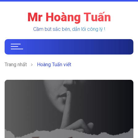
Mr Hoàng Tuấn
Cầm bút sắc bén, dẫn lối công lý !
Trang nhất
Hoàng Tuấn viết