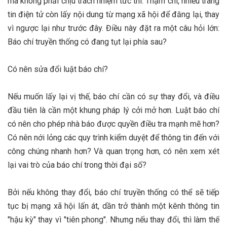
mà không phải chịu trách nhiệm tức thì. Thậm chí, nhiều trang
tin điện tử còn lấy nội dung từ mạng xã hội để đăng lại, thay
vì ngược lại như trước đây. Điều này đặt ra một câu hỏi lớn:
Báo chí truyền thống có đang tụt lại phía sau?
Có nên sửa đổi luật báo chí?
Nếu muốn lấy lại vị thế, báo chí cần có sự thay đổi, và điều
đầu tiên là cần một khung pháp lý cởi mở hơn. Luật báo chí
có nên cho phép nhà báo được quyền điều tra mạnh mẽ hơn?
Có nên nới lỏng các quy trình kiểm duyệt để thông tin đến với
công chúng nhanh hơn? Và quan trọng hơn, có nên xem xét
lại vai trò của báo chí trong thời đại số?
Bởi nếu không thay đổi, báo chí truyền thống có thể sẽ tiếp
tục bị mạng xã hội lấn át, dần trở thành một kênh thông tin
"hậu kỳ" thay vì "tiên phong". Nhưng nếu thay đổi, thì làm thế