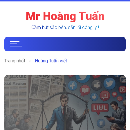
Mr Hoàng Tuấn
Cầm bút sắc bén, dẫn lối công lý !
Trang nhất
Hoàng Tuấn viết