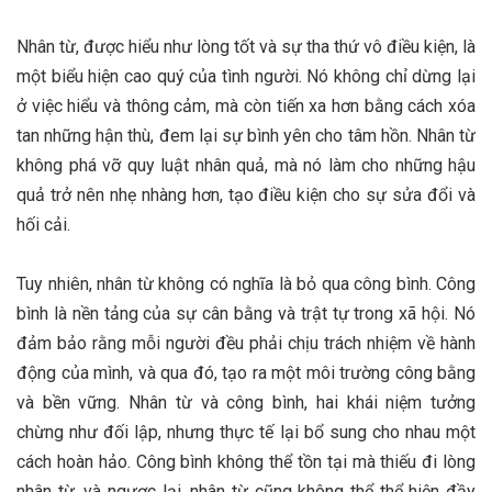
Nhân từ, được hiểu như lòng tốt và sự tha thứ vô điều kiện, là
một biểu hiện cao quý của tình người. Nó không chỉ dừng lại
ở việc hiểu và thông cảm, mà còn tiến xa hơn bằng cách xóa
tan những hận thù, đem lại sự bình yên cho tâm hồn. Nhân từ
không phá vỡ quy luật nhân quả, mà nó làm cho những hậu
quả trở nên nhẹ nhàng hơn, tạo điều kiện cho sự sửa đổi và
hối cải.
Tuy nhiên, nhân từ không có nghĩa là bỏ qua công bình. Công
bình là nền tảng của sự cân bằng và trật tự trong xã hội. Nó
đảm bảo rằng mỗi người đều phải chịu trách nhiệm về hành
động của mình, và qua đó, tạo ra một môi trường công bằng
và bền vững. Nhân từ và công bình, hai khái niệm tưởng
chừng như đối lập, nhưng thực tế lại bổ sung cho nhau một
cách hoàn hảo. Công bình không thể tồn tại mà thiếu đi lòng
nhân từ, và ngược lại, nhân từ cũng không thể thể hiện đầy