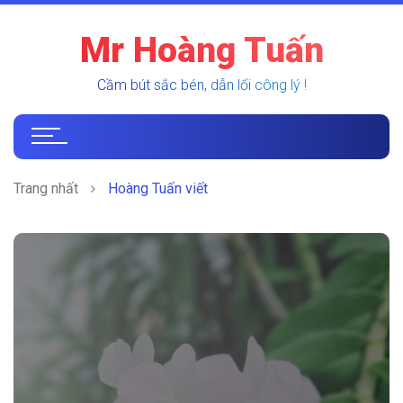
Mr Hoàng Tuấn
Cầm bút sắc bén, dẫn lối công lý !
Trang nhất
Hoàng Tuấn viết