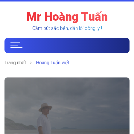
Mr Hoàng Tuấn
Cầm bút sắc bén, dẫn lối công lý !
Trang nhất
Hoàng Tuấn viết