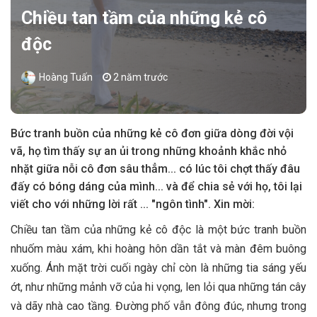
Chiều tan tầm của những kẻ cô
độc
Hoàng Tuấn
2 năm trước
Bức tranh buồn của những kẻ cô đơn giữa dòng đời vội
vã, họ tìm thấy sự an ủi trong những khoảnh khắc nhỏ
nhặt giữa nỗi cô đơn sâu thẳm... có lúc tôi chợt thấy đâu
đấy có bóng dáng của mình... và để chia sẻ với họ, tôi lại
viết cho với những lời rất ... "ngôn tình". Xin mời:
Chiều tan tầm của những kẻ cô độc là một bức tranh buồn
nhuốm màu xám, khi hoàng hôn dần tắt và màn đêm buông
xuống. Ánh mặt trời cuối ngày chỉ còn là những tia sáng yếu
ớt, như những mảnh vỡ của hi vọng, len lỏi qua những tán cây
và dãy nhà cao tầng. Đường phố vẫn đông đúc, nhưng trong