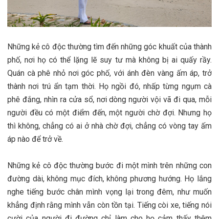
Những kẻ cô độc thường tìm đến những góc khuất của thành
phố, nơi họ có thể lặng lẽ suy tư mà không bị ai quấy rầy.
Quán cà phê nhỏ nơi góc phố, với ánh đèn vàng ấm áp, trở
thành nơi trú ẩn tạm thời. Họ ngồi đó, nhấp từng ngụm cà
phê đắng, nhìn ra cửa sổ, nơi dòng người vội vã đi qua, mỗi
người đều có một điểm đến, một người chờ đợi. Nhưng họ
thì không, chẳng có ai ở nhà chờ đợi, chẳng có vòng tay ấm
áp nào để trở về.
Những kẻ cô độc thường bước đi một mình trên những con
đường dài, không mục đích, không phương hướng. Họ lắng
nghe tiếng bước chân mình vọng lại trong đêm, như muốn
khẳng định rằng mình vẫn còn tồn tại. Tiếng còi xe, tiếng nói
cười của người đi đường chỉ làm cho họ cảm thấy thêm