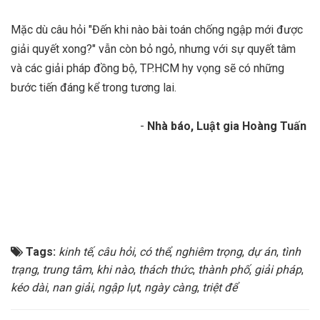
Mặc dù câu hỏi "Đến khi nào bài toán chống ngập mới được
giải quyết xong?" vẫn còn bỏ ngỏ, nhưng với sự quyết tâm
và các giải pháp đồng bộ, TP.HCM hy vọng sẽ có những
bước tiến đáng kể trong tương lai.
-
Nhà báo, Luật gia Hoàng Tuấn
Tags:
kinh tế
,
câu hỏi
,
có thể
,
nghiêm trọng
,
dự án
,
tình
trạng
,
trung tâm
,
khi nào
,
thách thức
,
thành phố
,
giải pháp
,
kéo dài
,
nan giải
,
ngập lụt
,
ngày càng
,
triệt để