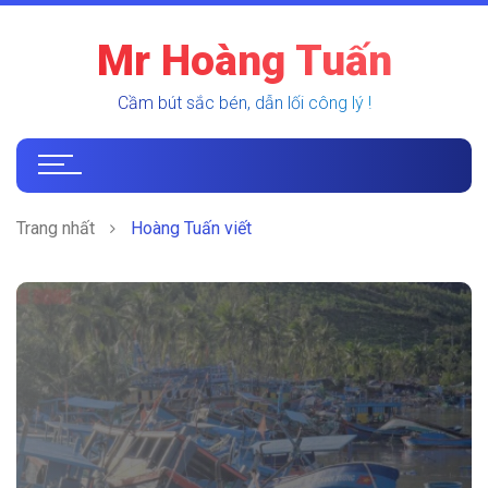
Mr Hoàng Tuấn
Cầm bút sắc bén, dẫn lối công lý !
Trang nhất
Hoàng Tuấn viết