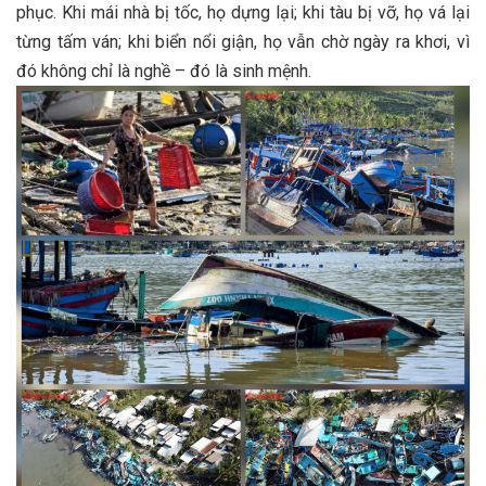
phục. Khi mái nhà bị tốc, họ dựng lại; khi tàu bị vỡ, họ vá lại
từng tấm ván; khi biển nổi giận, họ vẫn chờ ngày ra khơi, vì
đó không chỉ là nghề – đó là sinh mệnh.