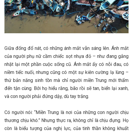
Giữa đống đổ nát, có những ánh mắt vẫn sáng lên. Ánh mắt
của người phụ nữ cầm chiếc sọt nhựa đỏ – như đang gắng
nhặt lại một phần cuộc sống cũ. Ánh mắt ấy có nỗi đau, có
niềm tiếc nuối, nhưng cũng có một sự kiên cường lạ lùng –
thứ bản năng sinh tồn mà chỉ người miền Trung mới thấm
đến tận cùng. Bởi họ hiểu rằng, bão rồi sẽ tan, biển lại xanh,
và con người phải đứng dậy, dù tay trắng.
Có người nói: “Miền Trung là nơi của những con người chịu
thương chịu khó.” Nhưng thực ra, không chỉ là chịu đựng. Họ
còn là biểu tượng của nghị lực, của tinh thần không khuất